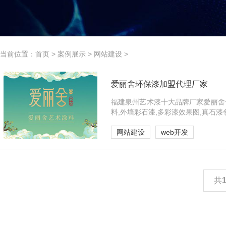
当前位置：
首页
>
案例展示
>
网站建设
>
爱丽舍环保漆加盟代理厂家
福建泉州艺术漆十大品牌厂家爱丽舍专
料,外墙彩石漆,多彩漆效果图,真石漆
网站建设
web开发
共